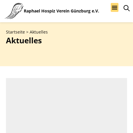
Raphael Hospiz Verein Günzburg e.V.
RHV Günzb
Was wir tun
Spenden & Ehre
Startseite
>
Aktuelles
Aktuelles